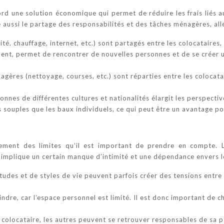
ord une solution économique qui permet de réduire les frais liés a
 aussi le partage des responsabilités et des tâches ménagères, all
cité, chauffage, internet, etc.) sont partagés entre les colocatair
ment, permet de rencontrer de nouvelles personnes et de se créer u
gères (nettoyage, courses, etc.) sont réparties entre les colocatair
nnes de différentes cultures et nationalités élargit les perspectiv
s souples que les baux individuels, ce qui peut être un avantage po
ement des limites qu’il est important de prendre en compte. 
n implique un certain manque d’intimité et une dépendance envers l
bitudes et de styles de vie peuvent parfois créer des tensions entr
indre, car l’espace personnel est limité. Il est donc important de 
colocataire, les autres peuvent se retrouver responsables de sa pa