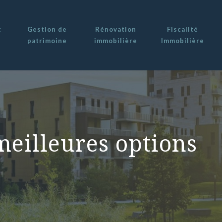
t
Gestion de
Rénovation
Fiscalité
patrimoine
immobilière
Immobilière
meilleures options