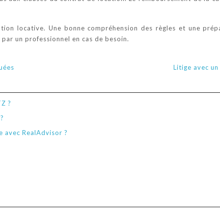
aution locative. Une bonne compréhension des règles et une pré
 par un professionnel en cas de besoin.
quées
Litige avec un
TZ ?
 ?
e avec RealAdvisor ?
?