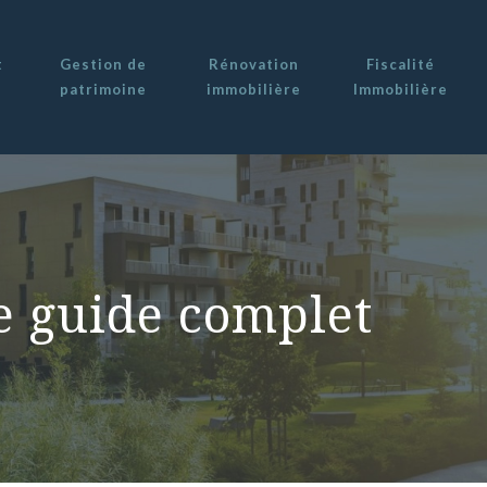
t
Gestion de
Rénovation
Fiscalité
patrimoine
immobilière
Immobilière
re guide complet