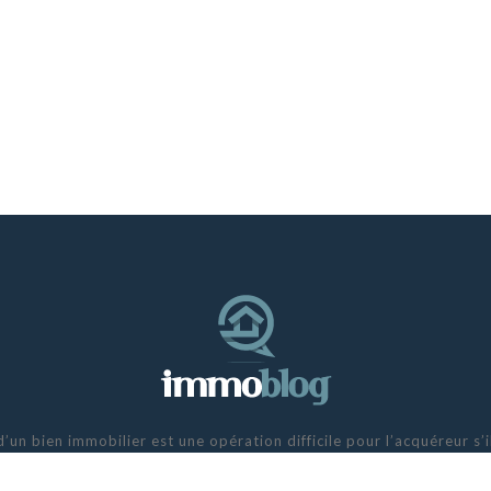
d’un bien immobilier est une opération difficile pour l’acquéreur s
e matière. Pour cela, il peut recourir à une agence immobilière o
expérimenté en vue de l’aider dans les démarches.