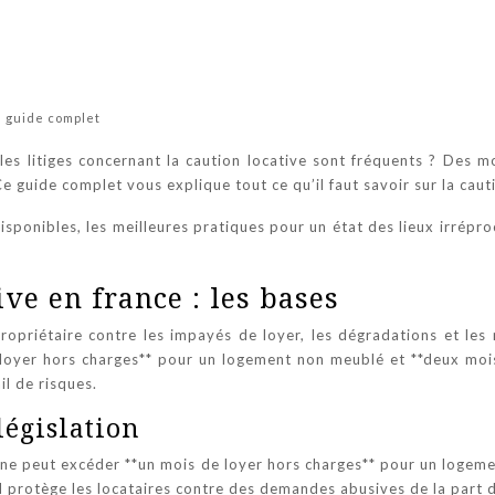
e guide complet
es litiges concernant la caution locative sont fréquents ? Des m
guide complet vous explique tout ce qu’il faut savoir sur la cauti
isponibles, les meilleures pratiques pour un état des lieux irrépr
ive en france : les bases
propriétaire contre les impayés de loyer, les dégradations et les 
e loyer hors charges** pour un logement non meublé et **deux mo
il de risques.
égislation
 Il ne peut excéder **un mois de loyer hors charges** pour un log
d protège les locataires contre des demandes abusives de la part d