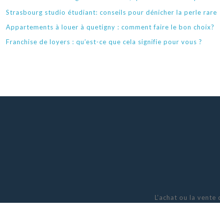
Strasbourg studio étudiant: conseils pour dénicher la perle rare
Appartements à louer à quetigny : comment faire le bon choix?
Franchise de loyers : qu’est-ce que cela signifie pour vous ?
L’achat ou la vente 
compétences en cett