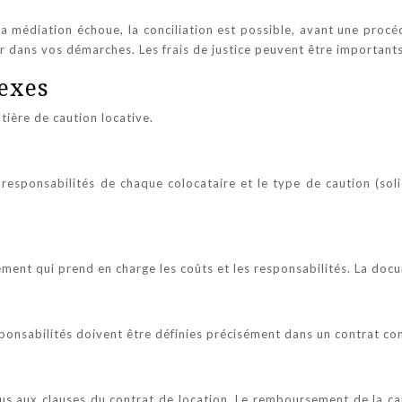
 la médiation échoue, la conciliation est possible, avant une procé
dans vos démarches. Les frais de justice peuvent être importants
lexes
tière de caution locative.
s responsabilités de chaque colocataire et le type de caution (soli
irement qui prend en charge les coûts et les responsabilités. La do
esponsabilités doivent être définies précisément dans un contrat c
ous aux clauses du contrat de location. Le remboursement de la ca