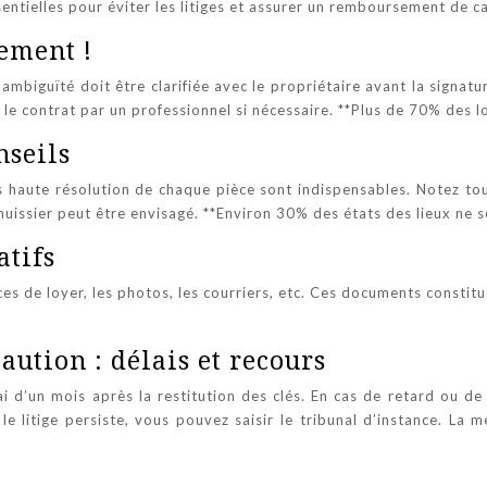
entielles pour éviter les litiges et assurer un remboursement de 
vement !
mbiguïté doit être clarifiée avec le propriétaire avant la signatur
re le contrat par un professionnel si nécessaire. **Plus de 70% des 
nseils
os haute résolution de chaque pièce sont indispensables. Notez tout
huissier peut être envisagé. **Environ 30% des états des lieux ne 
atifs
ces de loyer, les photos, les courriers, etc. Ces documents constit
ution : délais et recours
i d’un mois après la restitution des clés. En cas de retard ou d
 litige persiste, vous pouvez saisir le tribunal d’instance. La 