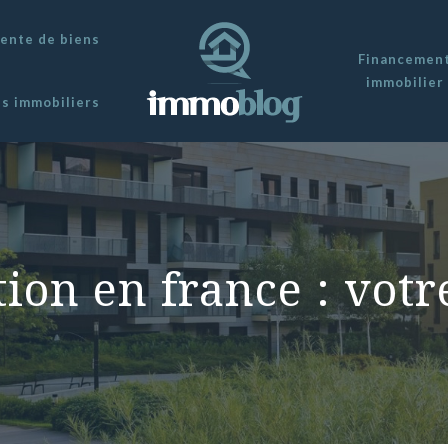
vente de biens
Financemen
immobilier
ns immobiliers
tion en france : vot