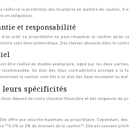
enforcé la protection des locataires en matière de caution. Il est
s et obligations.
antie et responsabilité
e d’un prêt. Le propriétaire ne peut récupérer la caution qu’en c
adictoire sont donc primordiaux. Des clauses abusives dans le cont
iel
l doit être réalisé en double exemplaire, signé par les deux part
t recommandée. Un état des lieux contradictoire protège à la foi
cernant la caution sont liés à un état des lieux incomplet ou mal 
 leurs spécificités
e choix dépend de votre situation financière et des exigences du pr
Elle offre une sécurité maximale au propriétaire. Cependant, des
re **0.5% et 2% du montant de la caution**. Elle est souvent privil